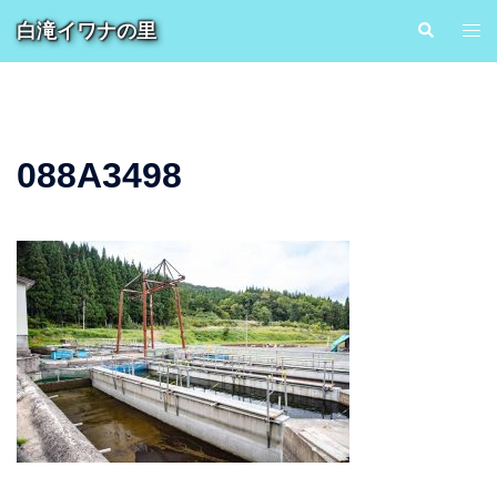
コ
白滝イワナの里
検
ト
ン
索
グ
テ
ル
ン
メ
ツ
ニ
へ
088A3498
ュ
ス
ー
キ
ッ
プ