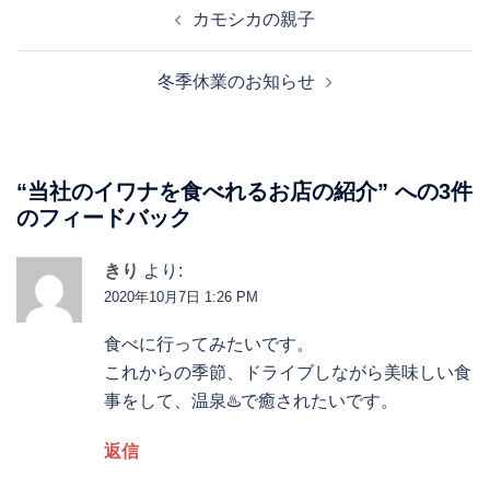
投
カモシカの親子
稿
ナ
冬季休業のお知らせ
ビ
ゲ
ー
シ
“
当社のイワナを食べれるお店の紹介
” への3件
ョ
のフィードバック
ン
きり
より:
2020年10月7日 1:26 PM
食べに行ってみたいです。
これからの季節、ドライブしながら美味しい食
事をして、温泉♨️で癒されたいです。
返信