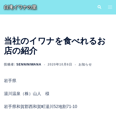
コ
白滝イワナの里
検
ト
ン
索
グ
テ
ル
ン
メ
ツ
ニ
へ
当社のイワナを食べれるお
ュ
ス
ー
店の紹介
キ
ッ
プ
投稿者:
SENNINIWANA
2020年10月6日
お知らせ
岩手県
湯川温泉（株）山人 様
岩手県和賀郡西和賀町湯川52地割71-10