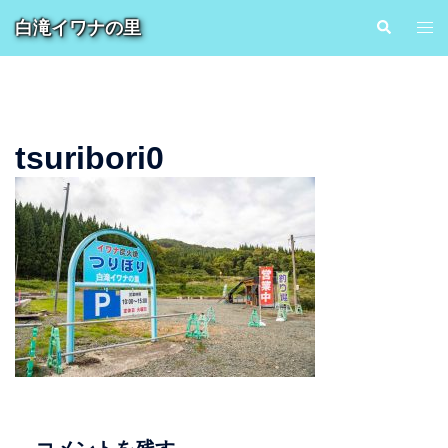
コ
白滝イワナの里
検
ト
ン
索
グ
テ
ル
ン
メ
ツ
ニ
へ
tsuribori0
ュ
ス
ー
キ
ッ
プ